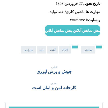
تاریخ تحویل
27 فروردین 1398
مهارت ها
ماشین کاری/ خط تولید
وبسایت
xtratheme.ir
پیش نمایش آنلاین
پیش نمایش آنلاین
صنعتی
2020
آینده
دنیا
طراحی
قبلی
جوش و برش لیزری
بعدی
کارخانه امن و امان است