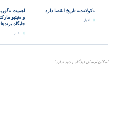
«کولانت» تاریخ انقضا دارد​
اهمیت «گوریلا
و «نیتیو مارکت
اخبار
جایگاه برندها
اخبار
امکان ارسال دیدگاه وجود ندارد!