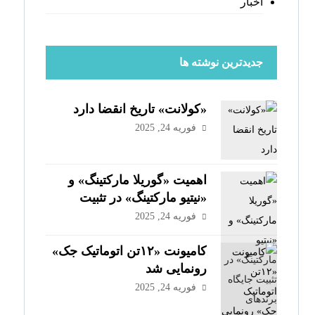
اخبار
جدیدترین نوشته ها
«کولانت» تاریخ انقضا دارد​
فوریه 24, 2025
اهمیت «گوریلا مارکتینگ» و
«نیتیو مارکتینگ» در تثبیت
جایگاه برندهای خودرویی​
فوریه 24, 2025
کامیونت «۱۲تن اتوماتیک جک»
رونمایی شد​
فوریه 24, 2025