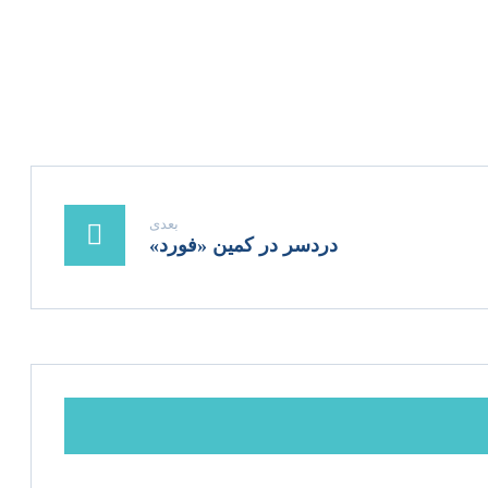
بعدی
دردسر در کمین «فورد»​