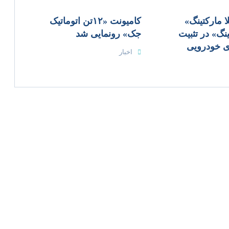
 مارکتینگ»
کامیونت «۱۲تن اتوماتیک
ینگ» در تثبیت
جک» رونمایی شد​
ی خودرویی​
اخبار